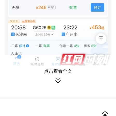
点击查看全文

红网时刻新闻5月25日讯
（记者 任
洁 通讯员 谢紫芬）退休老人想组团坐高
铁出游，但又不想来回跑？还想要享受
购票优惠？5月25日，记者从长沙南站获
