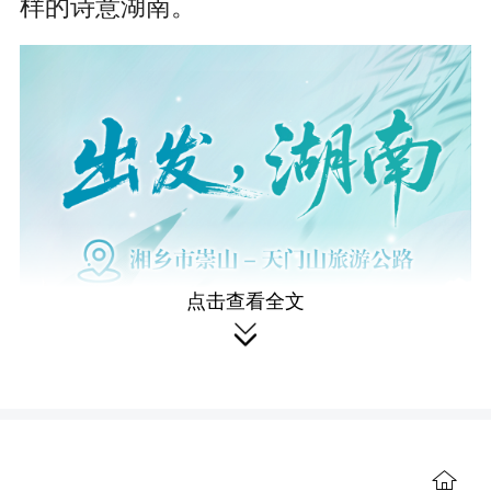
样的诗意湖南。
c
r
e
e
n
点击查看全文

