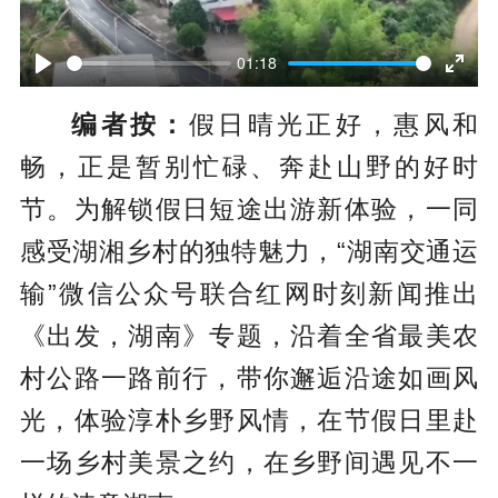
P
l
01:18
P
E
a
编者按：
假日晴光正好，惠风和
l
n
y
畅，正是暂别忙碌、奔赴山野的好时
a
t
节。为解锁假日短途出游新体验，一同
y
e
感受湖湘乡村的独特魅力，“湖南交通运
r
输”微信公众号联合红网时刻新闻推出
f
《出发，湖南》专题，沿着全省最美农
u
村公路一路前行，带你邂逅沿途如画风
l
光，体验淳朴乡野风情，在节假日里赴
l
一场乡村美景之约，在乡野间遇见不一
s