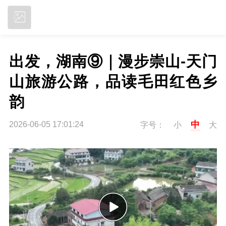
立即下载
出发，湖南⑨｜漫步崇山-天门
山旅游公路，品读毛田红色乡
韵
中
2026-06-05 17:01:24
字号：
小
大