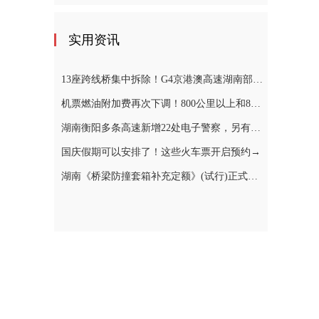
实用资讯
13座跨线桥集中拆除！G4京港澳高速湖南部分路段将实施交通管制
机票燃油附加费再次下调！800公里以上和800公里（含）以下航线分别降低30元和10元
湖南衡阳多条高速新增22处电子警察，另有1处测速点位调整
国庆假期可以安排了！这些火车票开启预约→
湖南《桥梁防撞套箱补充定额》(试行)正式施行