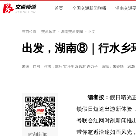
首页
全国交通新闻联播
湖南交通
精彩视频
精彩图片
专题报道
当前位置:
交通频道
>
湖南交通要闻
>
正文
出发，湖南⑧｜行水乡
来源：红网
作者：陈珏 实习生 袁碧君 许力子
编辑：朱婷劼
2026-
编者按：
假日晴光
锁假日短途出游新体验
号联合红网时刻新闻推
带你邂逅沿途如画风光
时刻新闻