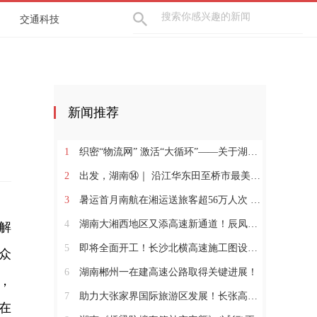
交通科技
新闻推荐
1
织密“物流网” 激活“大循环”——关于湖南物流网建设情况的调研报告
2
出发，湖南⑭｜ 沿江华东田至桥市最美公路，邂逅山野诗意之行
3
暑运首月南航在湘运送旅客超56万人次 多条航线客座率超90%
4
湖南大湘西地区又添高速新通道！辰凤高速项目前期工作再提速
解
5
即将全面开工！长沙北横高速施工图设计通过审查
众
6
湖南郴州一在建高速公路取得关键进展！
，
7
助力大张家界国际旅游区发展！长张高速清水湖服务区正式亮相
在