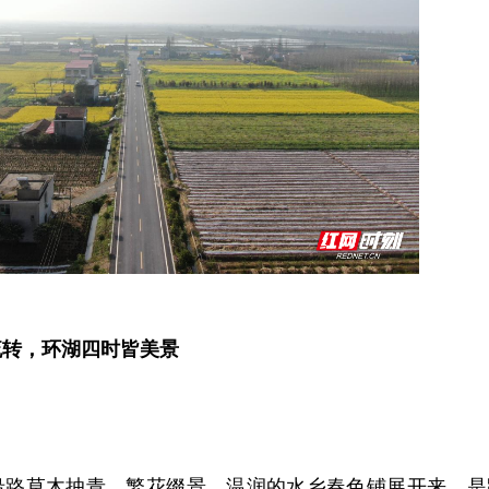
流转，环湖四时皆美景
沿路草木抽青、繁花缀景，温润的水乡春色铺展开来，是