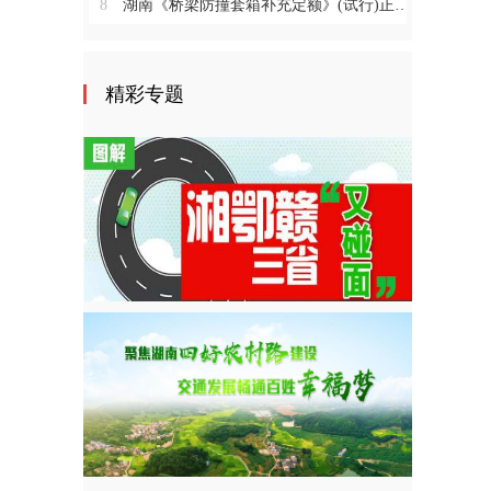
8
湖南《桥梁防撞套箱补充定额》(试行)正式施行
精彩专题