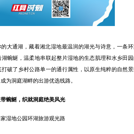
之称的大通湖，藏着湘北湿地最温润的湖光与诗意，一条环
沿湖蜿蜒，温柔地串联起整片湿地的生态肌理和水乡田园
底打破了乡村公路单一的通行属性，以原生纯粹的自然景
，成为洞庭湖畔的出游优选线路。
玉带蜿蜒，织就洞庭绝美风光
国家湿地公园环湖旅游观光路