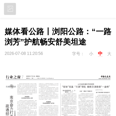
立即下载
媒体看公路丨浏阳公路：“一路
浏芳”护航畅安舒美坦途
中
2026-07-08 11:20:56
字号：
小
大